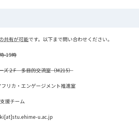
の共有が可能
です。以下まで問い合わせください。
時-19時
ズ２F 多目的交流室（M215）
アフリカ・エンゲージメント推進室
際支援チーム
t]stu.ehime-u.ac.jp​