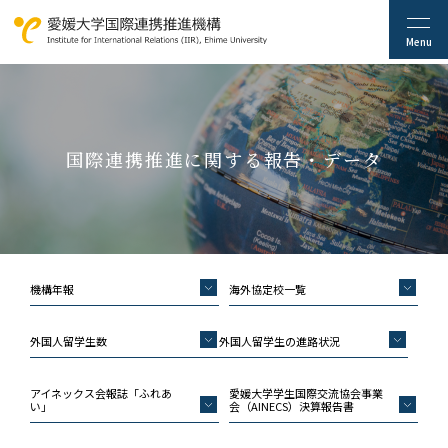
国際連携推進に関する報告・データ
機構年報
海外協定校一覧
外国人留学生数
外国人留学生の進路状況
アイネックス会報誌「ふれあ
愛媛大学学生国際交流協会事業
い」
会（AINECS）決算報告書