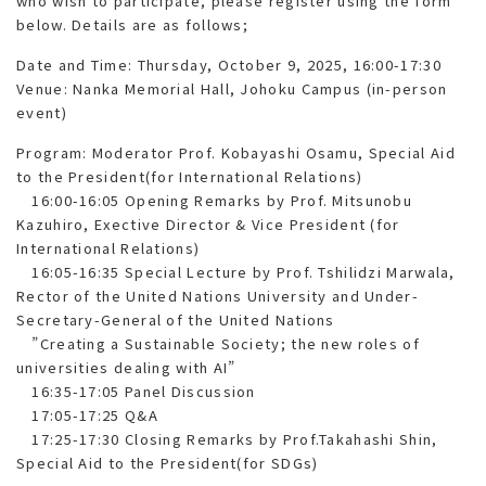
who wish to participate, please register using the form
below. Details are as follows;
Date and Time: Thursday, October 9, 2025, 16:00-17:30
Venue: Nanka Memorial Hall, Johoku Campus (in-person
event)
Program: Moderator Prof. Kobayashi Osamu, Special Aid
to the President(for International Relations)
16:00-16:05 Opening Remarks by Prof. Mitsunobu
Kazuhiro, Exective Director & Vice President (for
International Relations)
16:05-16:35 Special Lecture by Prof. Tshilidzi Marwala,
Rector of the United Nations University and Under-
Secretary-General of the United Nations
”Creating a Sustainable Society; the new roles of
universities dealing with AI”
16:35-17:05 Panel Discussion
17:05-17:25 Q&A
17:25-17:30 Closing Remarks by Prof.Takahashi Shin,
Special Aid to the President(for SDGs)