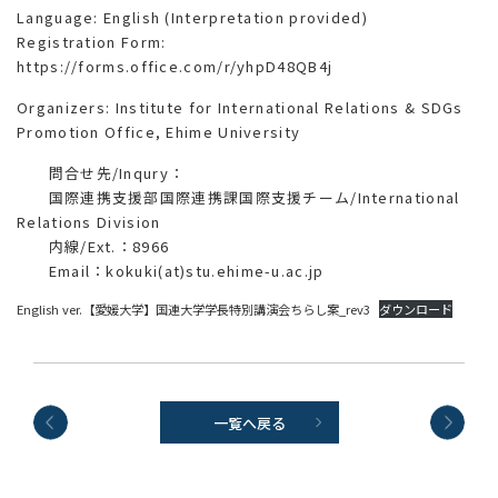
Language: English (Interpretation provided)
Registration Form:
https://forms.office.com/r/yhpD48QB4j
Organizers: Institute for International Relations & SDGs
Promotion Office, Ehime University
問合せ先/Inqury：
国際連携支援部国際連携課国際支援チーム/International
Relations Division
内線/Ext.：8966
Email：kokuki(at)stu.ehime-u.ac.jp
English ver.【愛媛大学】国連大学学長特別講演会ちらし案_rev3
ダウンロード
一覧へ戻る