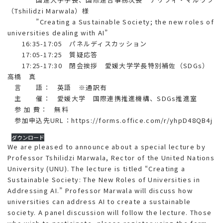
（Tshilidzi Marwala）様
”Creating a Sustainable Society; the new roles of
universities dealing with AI”
16:35-17:05 パネルディスカッション
17:05-17:25 質疑応答
17:25-17:30 閉会挨拶 愛媛大学学長特別補佐（SDGs）
高橋 真
言 語： 英語 ※通訳有
主 催： 愛媛大学 国際連携推進機構、SDGs推進室
参 加 費： 無料
参加申込先URL：https://forms.office.com/r/yhpD48QB4j
ダウンロード
We are pleased to announce about a special lecture by
Professor Tshilidzi Marwala, Rector of the United Nations
University (UNU). The lecture is titled “Creating a
Sustainable Society: The New Roles of Universities in
Addressing AI.” Professor Marwala will discuss how
universities can address AI to create a sustainable
society. A panel discussion will follow the lecture. Those