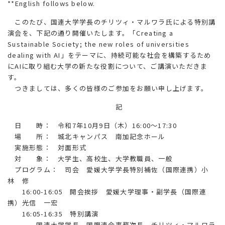
**English follows below.
このたび、国連大学学長のチリツィ・マルワラ氏による特別講
演会を、下記の通り開催いたします。「Creating a
Sustainable Society; the new roles of universities
dealing with AI」をテーマに、持続可能な社会を構築するため
にAIに取り組む大学の新たな役割について、ご講演いただきま
す。
つきましては、多くの皆様のご参加をお願い申し上げます。
記
日 時： 令和7年10月9日（木）16:00～17:30
場 所： 城北キャンパス 南加記念ホール
実施形態： 対面形式
対 象： 大学生、高校生、大学教職員、一般
プログラム： 司会 愛媛大学学長特別補佐（国際連携）小
林 修
16:00-16:05 開会挨拶 愛媛大学理事・副学長（国際連
携）光信 一宏
16:05-16:35 特別講演
国連大学学長、国際連合事務次長 チリツィ・マルワラ